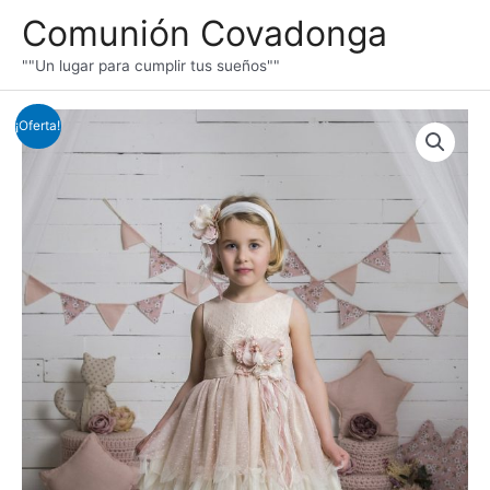
Ir
Comunión Covadonga
al
contenido
""Un lugar para cumplir tus sueños""
¡Oferta!