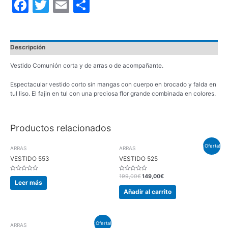
Facebook
Twitter
Email
Compartir
Descripción
Vestido Comunión corta y de arras o de acompañante.
Espectacular vestido corto sin mangas con cuerpo en brocado y falda en
tul liso. El fajin en tul con una preciosa flor grande combinada en colores.
Productos relacionados
¡Oferta!
ARRAS
ARRAS
VESTIDO 553
VESTIDO 525
Valorado
Valorado
199,00
€
149,00
€
en
en
Leer más
0
0
de
de
Añadir al carrito
5
5
¡Oferta!
ARRAS