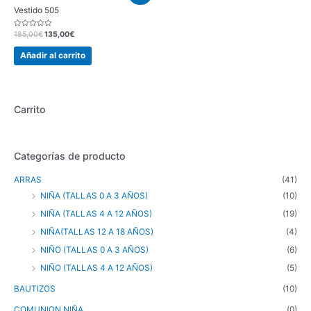
Vestido 505
Valorado
185,00
€
135,00
€
en
0
de
Añadir al carrito
5
Carrito
Categorías de producto
ARRAS
(41)
NIÑA (TALLAS 0 A 3 AÑOS)
(10)
NIÑA (TALLAS 4 A 12 AÑOS)
(19)
NIÑA(TALLAS 12 A 18 AÑOS)
(4)
NIÑO (TALLAS 0 A 3 AÑOS)
(6)
NIÑO (TALLAS 4 A 12 AÑOS)
(5)
BAUTIZOS
(10)
COMUNION NIÑA
(0)