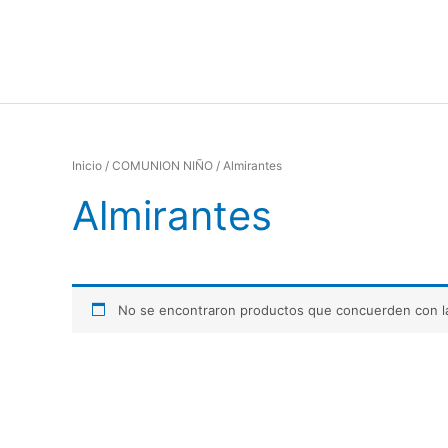
Ir
al
contenido
Inicio
/
COMUNION NIÑO
/ Almirantes
Almirantes
No se encontraron productos que concuerden con la