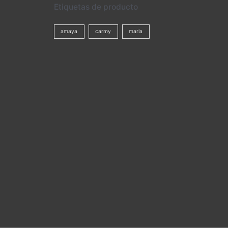
Etiquetas de producto
amaya
carmy
marla